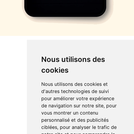
Fit'n Go Mozac
Nous utilisons des
Rue René Robin 63200 Mozac
09 84 13 79 21
cookies
mozac@fitn-go.fr
Fit'n Go Aubière
Nous utilisons des cookies et
32 bis, avenue Lavoisier 63170 Aubière
d'autres technologies de suivi
09 52 95 05 36
pour améliorer votre expérience
aubiere@fitn-go.fr
de navigation sur notre site, pour
Fit'n Go Clermont-Ferrand
vous montrer un contenu
31 rue Gonod 63000 Clermont-Ferrand
personnalisé et des publicités
09 55 64 44 01
ciblées, pour analyser le trafic de
clermontjaude@fitn-go.fr