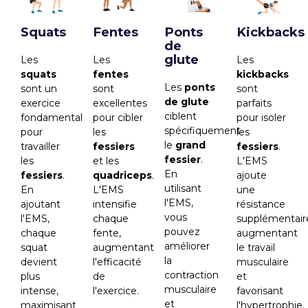
Squats
Fentes
Ponts
Kickbacks
de
glute
Les
Les
Les
squats
fentes
kickbacks
Les
ponts
sont un
sont
sont
de glute
exercice
excellentes
parfaits
ciblent
fondamental
pour cibler
pour isoler
spécifiquement
pour
les
les
le
grand
travailler
fessiers
fessiers
.
fessier
.
les
et les
L'EMS
En
fessiers
.
quadriceps
.
ajoute
utilisant
En
L'EMS
une
l'EMS,
ajoutant
intensifie
résistance
vous
l'EMS,
chaque
supplémentair
pouvez
chaque
fente,
augmentant
améliorer
squat
augmentant
le travail
la
devient
l'efficacité
musculaire
contraction
plus
de
et
musculaire
intense,
l'exercice.
favorisant
et
maximisant
l'hypertrophie.