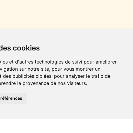
 des cookies
chargez l'app
ies et d'autres technologies de suivi pour améliorer
ach vous proposent une méthode innovante pour
vigation sur notre site, pour vous montrer un
înement fonctionnel, séance d’électrostimulation,
 des publicités ciblées, pour analyser le trafic de
onnalisé sont la clé! Et cela en moins de 30min par
prendre la provenance de nos visiteurs.
rs accompagné de son coach sportif.
références
rgez l'app maintenant