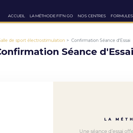
ACCUEIL
LA MÉTHODE FIT'N GO
NOS CENTRES
FORMULES
Salle de sport électrostimulation
Confirmation Séance d'Essai
Confirmation Séance d'Essa
LA MÉT
Une séance d’essai off