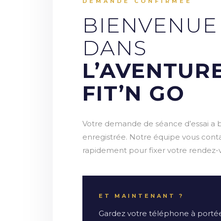
DEMANDE CONFIRMÉE
BIENVENUE
DANS
L’AVENTUR
FIT’N GO
Votre demande de séance d’essai a b
enregistrée. Notre équipe vous cont
rapidement pour fixer votre rendez-
ET MAINTENANT ?
Gardez votre téléphone à portée