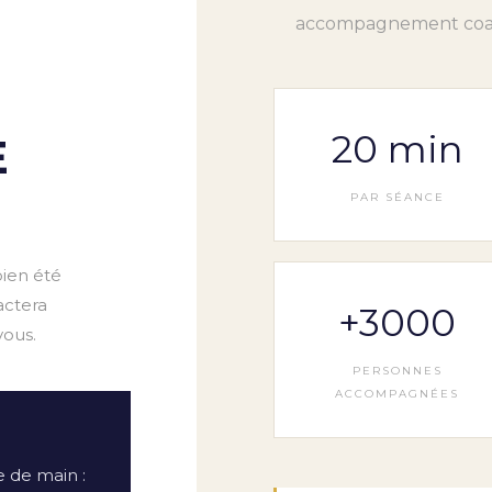
accompagnement coac
20 min
E
PAR SÉANCE
ien été
actera
+3000
vous.
PERSONNES
ACCOMPAGNÉES
 de main :