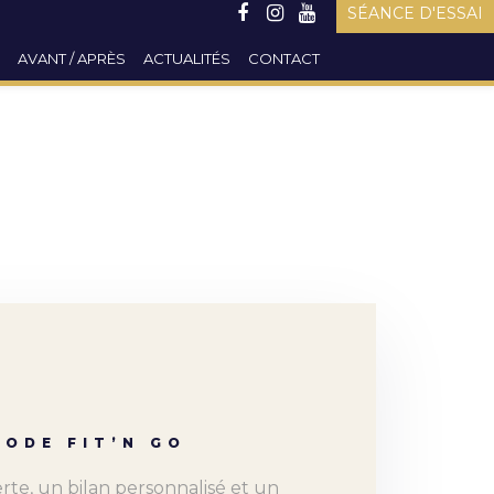
SÉANCE D'ESSAI
AVANT / APRÈS
ACTUALITÉS
CONTACT
i
HODE FIT’N GO
erte, un bilan personnalisé et un