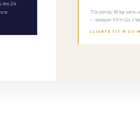
 les 24
nce
“J’ai perdu 18 kg sans r
— essayer Fit’n Go, c’es
CLIENTE FIT’N GO